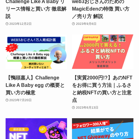
Challenge Like A Baby リ
web3おじさんのための
リース情報と買い方 徹底解
MagicEdenの特徴 買い方
説
／売り方 解説
2023年12月2日
2023年9月6日
【鴨頭嘉人】Challenge
【実質2000円!?】あのNFT
Like A Baby egg の概要と
をお得に買う方法｜ふるさ
買い方の極意
と納税NFTの買い方️と注意
点
2023年7月20日
2023年6月13日