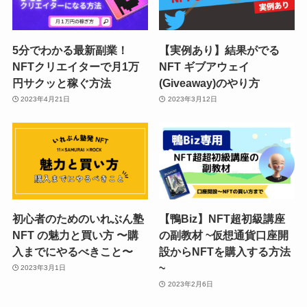
5分でわかる最新副業！
【実例あり】結果がでる
NFTクリエイターで月1万
NFT ギブアウェイ
円サクッと稼ぐ方法
(Giveaway)のやり方
2023年4月21日
2023年3月12日
初心者のためのいれぶん塾
【鴨Biz】NFT超初級講座
NFT の魅力と買い方 〜購
の副教材 ~仮想通貨口座開
入までにやるべきこと〜
設からNFTを購入する方法
~
2023年3月1日
2023年2月6日