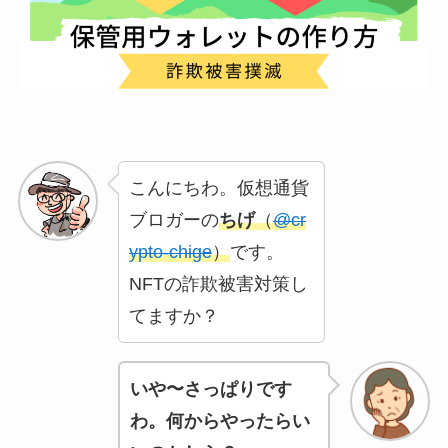
こんにちわ。仮想通貨
ブロガーの
ちげ
（
@cr
ypto-chige
）
です。
NFTの詐欺被害対策し
てますか？
いや〜さっぱりです
わ。何からやったらい