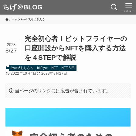
ちげ＠BLOG
メニュー
ホーム
#web3おじさん
完全初心者！ビットフライヤーの
2023
口座開設からNFTを購入する方法
8/27
を４STEPで解説
#web3おじさん
bitFlyer
NFT
NFT入門
2022年10月4日
2023年8月27日
当ページのリンクには広告が含まれています。