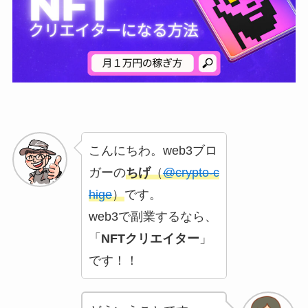
こんにちわ。web3ブロ
ガーの
ちげ
（
@crypto-c
hige
）
です。
web3で副業するなら、
「
NFTクリエイター
」
です！！