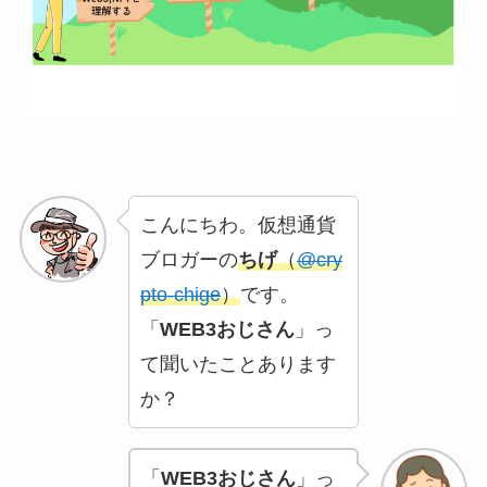
こんにちわ。仮想通貨
ブロガーの
ちげ
（
@cry
pto-chige
）
です。
「
WEB3おじさん
」っ
て聞いたことあります
か？
「
WEB3おじさん
」っ