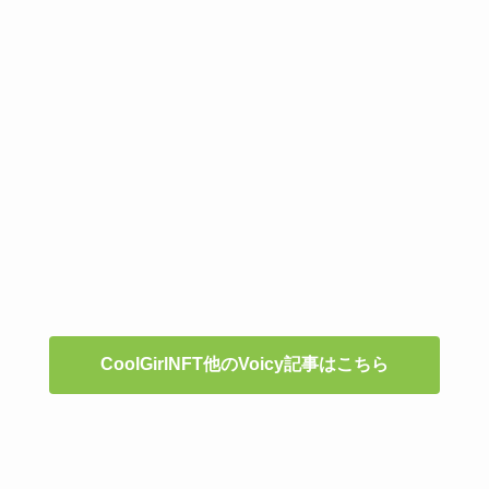
CoolGirlNFT他のVoicy記事はこちら