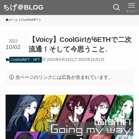
ちげ＠BLOG
メニュー
ホーム
CoolGirlNFT
【Voicy】CoolGirlが6ETHで二次
2022
10/02
流通！そして今思うこと.
2022年8月24日
2022年10月2日
CoolGirlNFT
NFT
当ページのリンクには広告が含まれています。