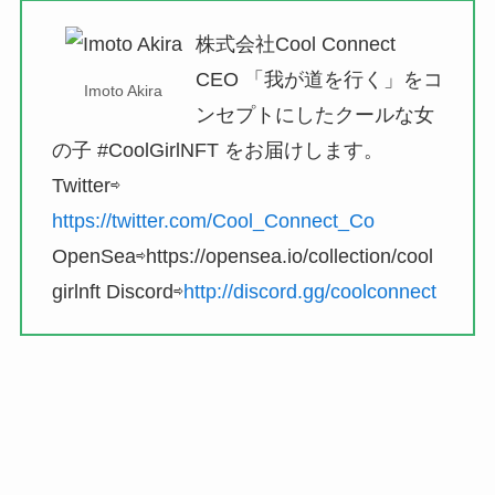
株式会社Cool Connect
CEO 「我が道を行く」をコ
Imoto Akira
ンセプトにしたクールな女
の子 #CoolGirlNFT をお届けします。
Twitter⇨
https://twitter.com/Cool_Connect_Co
OpenSea⇨https://opensea.io/collection/cool
girlnft Discord⇨
http://discord.gg/coolconnect