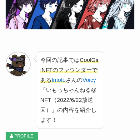
今回の記事では
CoolGir
lNFTのファウンダーで
ある
Imoto
さんの
Voicy
「いもっちゃんねる@
NFT（2022/6/22放送
回）」の内容を紹介し
ます！