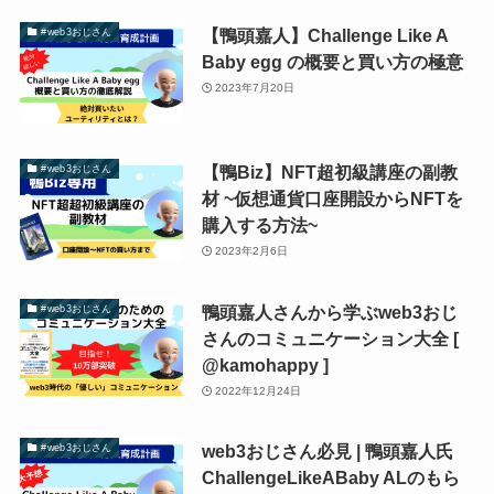
【鴨頭嘉人】Challenge Like A
#web3おじさん
Baby egg の概要と買い方の極意
2023年7月20日
【鴨Biz】NFT超初級講座の副教
#web3おじさん
材 ~仮想通貨口座開設からNFTを
購入する方法~
2023年2月6日
鴨頭嘉人さんから学ぶweb3おじ
#web3おじさん
さんのコミュニケーション大全 [
@kamohappy ]
2022年12月24日
web3おじさん必見 | 鴨頭嘉人氏
#web3おじさん
ChallengeLikeABaby ALのもら