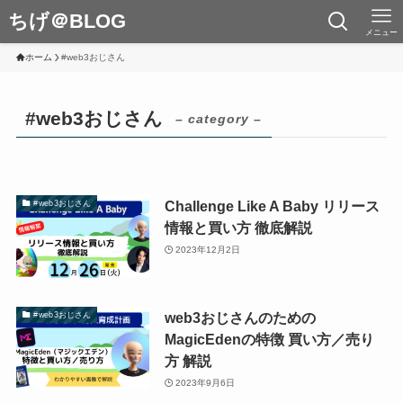
ちげ＠BLOG
メニュー
ホーム
#web3おじさん
#web3おじさん
– category –
Challenge Like A Baby リリース
#web3おじさん
情報と買い方 徹底解説
2023年12月2日
web3おじさんのための
#web3おじさん
MagicEdenの特徴 買い方／売り
方 解説
2023年9月6日