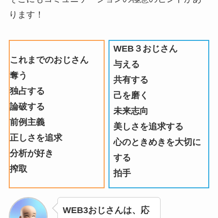
ります！
WEB３おじさん
これまでのおじさん
与える
奪う
共有する
独占する
己を磨く
論破する
未来志向
前例主義
美しさを追求する
正しさを追求
心のときめきを大切に
分析が好き
する
搾取
拍手
WEB3おじさんは、応