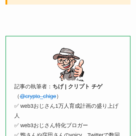
記事の執筆者：
ちげ | クリプト チゲ
（
@crypto_chige
）
✅ web3おじさん1万人育成計画の盛り上げ
人
✅ web3おじさん特化ブロガー
✅ 鴨さんや窪田さんのvoicy、Twitterで数回