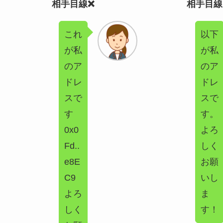
相手目線❌
相手目線
これ
以下
が私
が私
のア
のア
ドレ
ドレ
スで
スで
す
す。
0x0
よろ
Fd..
しく
e8E
お願
C9
いし
よろ
ま
しく
す！