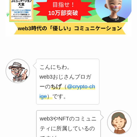
こんにちわ。
web3おじさんブロガ
ーの
ちげ
（
@crypto-ch
ige
）
です。
web3やNFTのコミュニ
ティに所属しているの