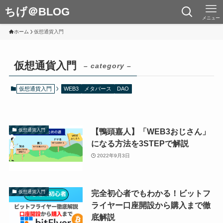
ちげ＠BLOG
メニュー
ホーム
仮想通貨入門
仮想通貨入門
– category –
仮想通貨入門
WEB3
メタバース
DAO
【鴨頭嘉人】「WEB3おじさん」
仮想通貨入門
になる方法を3STEPで解説
2022年9月3日
完全初心者でもわかる！ビットフ
仮想通貨入門
ライヤー口座開設から購入まで徹
底解説