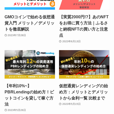
GMOコインで始める仮想通
【実質2000円!?】あのNFT
貨入門 メリット／デメリッ
をお得に買う方法｜ふるさ
トを徹底解説
と納税NFTの買い方️と注意
点
2023年7月28日
2023年6月13日
【年利10%~】
仮想通貨レンディングの始
PBRLendingの始め方！ビ
め方：メリットとデメリッ
ットコインを貸して稼ぐ方
トから金利一覧 比較まで
法
2023年5月15日
2023年5月26日