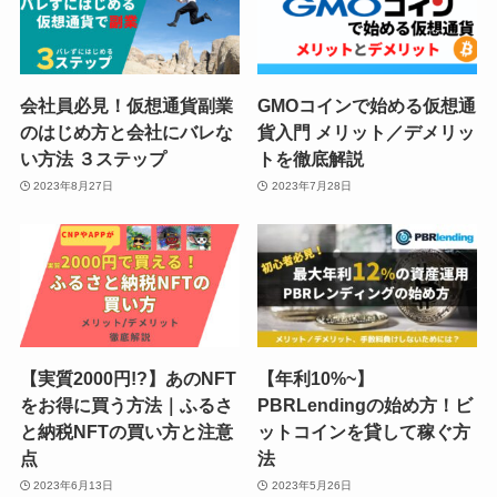
会社員必見！仮想通貨副業
GMOコインで始める仮想通
のはじめ方と会社にバレな
貨入門 メリット／デメリッ
い方法 ３ステップ
トを徹底解説
2023年8月27日
2023年7月28日
【実質2000円!?】あのNFT
【年利10%~】
をお得に買う方法｜ふるさ
PBRLendingの始め方！ビ
と納税NFTの買い方️と注意
ットコインを貸して稼ぐ方
点
法
2023年6月13日
2023年5月26日