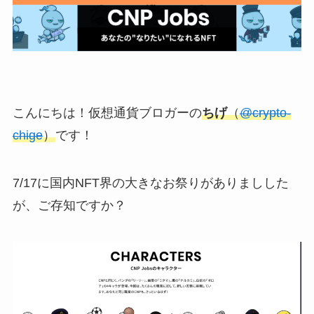
こんにちは！仮想通貨ブロガーの
ちげ
（
@crypto-
chige
）
です！
7/17に国内NFT界の大きなお祭りがありましした
が、ご存知ですか？