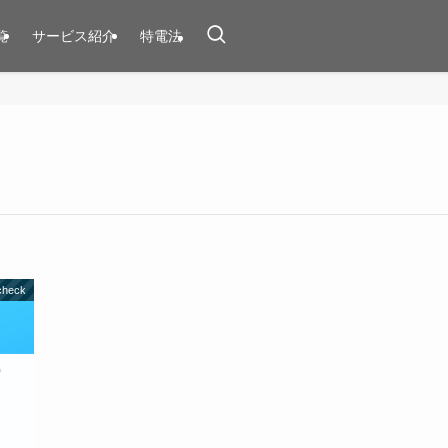
覧
サービス紹介
特電法
check