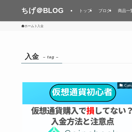
ちげ＠BLOG
トップ
ブログ
商品一
ホーム
入金
入金
– tag –
Coin