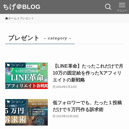
ちげ＠BLOG
メニュー
ホーム
プレゼント
プレゼント
– category –
【LINE革命】たったこれだけで月
プレゼント
10万の固定給を作った𝕏アフィリ
エイトの新戦略
2024年2月23日
低フォロワーでも、たった１投稿
プレゼント
だけで５万円作る訴求術
2023年10月16日