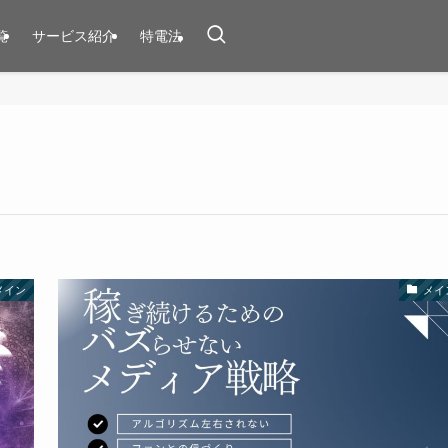
覧
サービス紹介
特電法
メイン
メイ