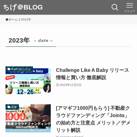
ちげ＠BLOG
メニュー
ホーム
2023年
2023年
– date –
Challenge Like A Baby リリース
#web3おじさん
情報と買い方 徹底解説
2023年12月2日
[アマギフ1000円もらう] 不動産ク
副業
ラウドファンディング「Jointα」
の始め方と注意点 メリット／デメ
リット解説