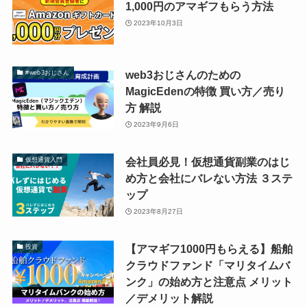
1,000円のアマギフもらう方法
2023年10月3日
web3おじさんのための
#web3おじさん
MagicEdenの特徴 買い方／売り
方 解説
2023年9月6日
会社員必見！仮想通貨副業のはじ
仮想通貨入門
め方と会社にバレない方法 ３ステ
ップ
2023年8月27日
【アマギフ1000円もらえる】船舶
投資
クラウドファンド「マリタイムバ
ンク」の始め方と注意点 メリット
／デメリット解説